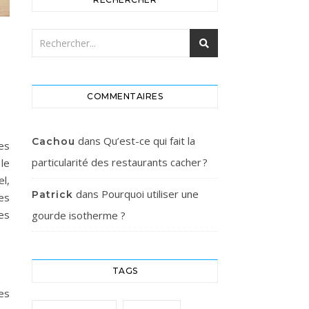
COMMENTAIRES
dans
Qu’est-ce qui fait la
Cachou
ses
particularité des restaurants cacher ?
le
l,
dans
Pourquoi utiliser une
Patrick
es
es
gourde isotherme ?
TAGS
es