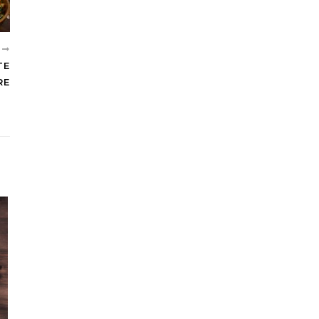
T
TE
RE