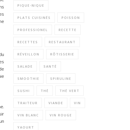
PIQUE-NIQUE
ns
es
PLATS CUISINÉS
POISSON
ne
PROFESSIONEL
RECETTE
RECETTES
RESTAURANT
du
RÉVEILLON
RÔTISSERIE
es
SALADE
SANTÉ
de
ie
SMOOTHIE
SPIRULINE
SUSHI
THÉ
THÉ VERT
TRAITEUR
VIANDE
VIN
ne.
sir
VIN BLANC
VIN ROUGE
’un
YAOURT