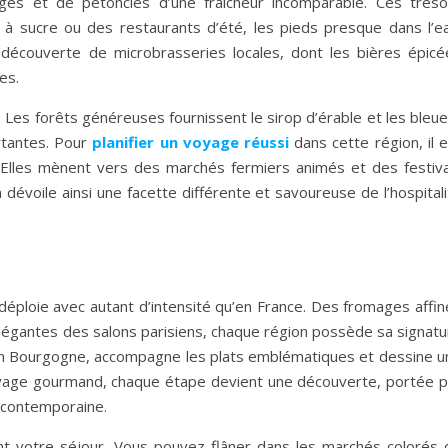
es et de pétoncles d’une fraîcheur incomparable. Ces tréso
 sucre ou des restaurants d’été, les pieds presque dans l’ea
découverte de microbrasseries locales, dont les bières épicé
es.
s. Les forêts généreuses fournissent le sirop d’érable et les bleu
rtantes. Pour
planifier un voyage réussi
dans cette région, il 
 Elles mènent vers des marchés fermiers animés et des festiva
 dévoile ainsi une facette différente et savoureuse de l’hospital
se déploie avec autant d’intensité qu’en France. Des fromages affi
élégantes des salons parisiens, chaque région possède sa signatu
’en Bourgogne, accompagne les plats emblématiques et dessine u
voyage gourmand, chaque étape devient une découverte, portée p
é contemporaine.
ent votre séjour. Vous pouvez flâner dans les marchés colorés 