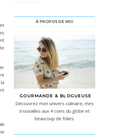
À PROPOS DE MOI
et
es
nt
te
er
ure
 la
ant
GOURMANDE & BLOGUEUSE
Découvrez mon univers culinaire, mes
trouvailles aux 4 coins du globe et
beaucoup de folies.
ki
ne