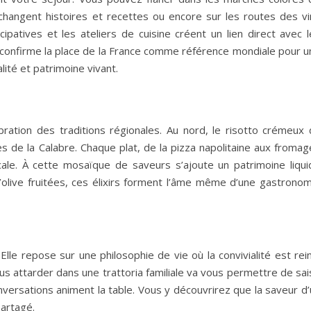
échangent histoires et recettes ou encore sur les routes des vi
patives et les ateliers de cuisine créent un lien direct avec l
 confirme la place de la France comme référence mondiale pour u
alité et patrimoine vivant.
ation des traditions régionales. Au nord, le risotto crémeux 
 de la Calabre. Chaque plat, de la pizza napolitaine aux fromag
cale. À cette mosaïque de saveurs s’ajoute un patrimoine liqui
’olive fruitées, ces élixirs forment l’âme même d’une gastronom
lle repose sur une philosophie de vie où la convivialité est rei
ous attarder dans une trattoria familiale va vous permettre de sai
onversations animent la table. Vous y découvrirez que la saveur d
partagé.