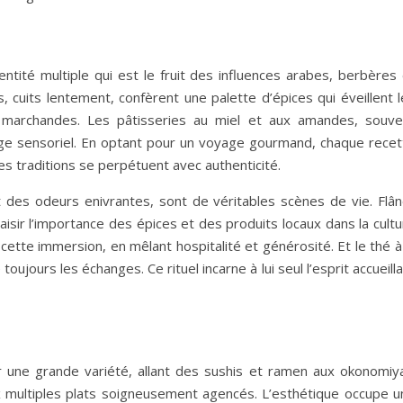
ntité multiple qui est le fruit des influences arabes, berbères 
 cuits lentement, confèrent une palette d’épices qui éveillent l
s marchandes. Les pâtisseries au miel et aux amandes, souve
ge sensoriel. En optant pour un voyage gourmand, chaque recet
les traditions se perpétuent avec authenticité.
 des odeurs enivrantes, sont de véritables scènes de vie. Flân
aisir l’importance des épices et des produits locaux dans la cult
 cette immersion, en mêlant hospitalité et générosité. Et le thé à
jours les échanges. Ce rituel incarne à lui seul l’esprit accueill
 une grande variété, allant des sushis et ramen aux okonomiya
aux multiples plats soigneusement agencés. L’esthétique occupe u