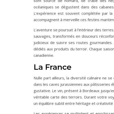
sont source de homard, de crabe des neig
océaniques se dégustent dans des cabanes à
L’expérience est souvent complétée par la 
accompagnent à merveille ces festins maritim
L’aventure se poursuit à l’intérieur des terre
sauvages, transformés en douceurs réconfo
judicieux de suivre ses routes gourmandes.
dédiés aux produits du terroir. Chaque saison
canadienne.
La France
Nulle part ailleurs, la diversité culinaire ne 
dans les caves jurassiennes aux pâtisseries 
gustative. Le vin, présent à Bordeaux jusqu
véritable carte des terroirs. Durant votre 
un équilibre subtil entre héritage et créativit
Les expériences se multiplient et enrichiss