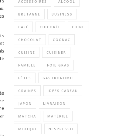
rs
ACCESSOIRES
ALCOOL
u.
BRETAGNE
BUSINESS
es
CAFÉ
CHICORÉE
CHINE
ets
CHOCOLAT
COGNAC
est
ls
CUISINE
CUISINER
ité
FAMILLE
FOIE GRAS
FÊTES
GASTRONOMIE
GRAINES
IDÉES CADEAU
nés
re
JAPON
LIVRAISON
ne
ar
MATCHA
MATÉRIEL
MEXIQUE
NESPRESSO
de