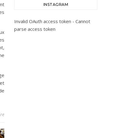
ant
INSTAGRAM
es
Invalid OAuth access token - Cannot
parse access token
ux
es
t,
ine
ge
 et
de
re